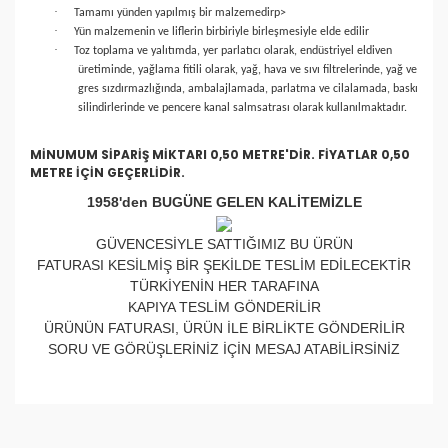
·
Tamamı yünden yapılmış bir malzemedir
p>
·
Yün malzemenin ve liflerin birbiriyle birleşmesiyle elde edilir
·
Toz toplama ve yalıtımda, yer parlatıcı olarak, endüstriyel eldiven
üretiminde, yağlama fitili olarak, yağ, hava ve sıvı filtrelerinde, yağ ve
gres sızdırmazlığında, ambalajlamada, parlatma ve cilalamada, baskı
silindirlerinde ve pencere kanal salmsatrası olarak kullanılmaktadır.
MİNUMUM SİPARİŞ MİKTARI 0,50 METRE'DİR. FİYATLAR 0,50
METRE İÇİN GEÇERLİDİR.
1958'den BUGÜNE GELEN KALİTEMİZLE
GÜVENCESİYLE SATTIĞIMIZ BU ÜRÜN
FATURASI KESİLMİŞ BİR ŞEKİLDE TESLİM EDİLECEKTİR
TÜRKİYENİN HER TARAFINA
KAPIYA TESLİM GÖNDERİLİR
ÜRÜNÜN FATURASI, ÜRÜN İLE BİRLİKTE GÖNDERİLİR
SORU VE GÖRÜŞLERİNİZ İÇİN MESAJ ATABİLİRSİNİZ
Bu ürünün fiyat bilgisi, resim, ürün açıklamalarında ve
*6 mm kalınlığındadır
diğer konularda yetersiz gördüğünüz noktaları öneri
*Eni 1,6 mt Boyu 50 cm dir
Bu ürüne ilk yorumu siz yapın!
*Doğal yün keçedir